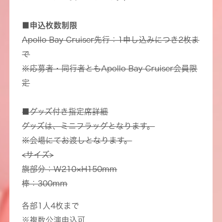
■申込枚数制限
Apollo Bay Cruiser先行：1申し込みにつき2枚ま
で
※応募者・同行者ともApollo Bay Cruiser会員限
定
■
グッズ付き指定席詳細
グッズは、ミニフラッグとなります。
※会場にてお渡しとなります。
<サイズ>
旗部分：W210×H150mm
棒：300mm
各部1人4枚まで
※複数公演申込可