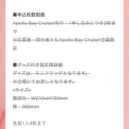
■申込枚数制限
Apollo Bay Cruiser先行：1申し込みにつき2枚ま
で
※応募者・同行者ともApollo Bay Cruiser会員限
定
■
グッズ付き指定席詳細
グッズは、ミニフラッグとなります。
※会場にてお渡しとなります。
<サイズ>
旗部分：W210×H150mm
棒：300mm
各部1人4枚まで