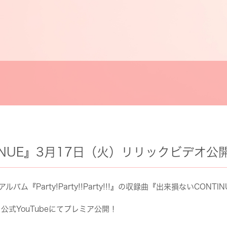
INUE』3月17日（火）リリックビデオ公
ム『Party!Party!!Party!!!』の収録曲『出来損ないCON
公式YouTubeにてプレミア公開！