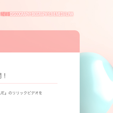
NEWS
DISCOGRAPHY
BIOGRAPHY
LIVE
MEDIA
LINK
開！
TINUE』のリリックビデオを