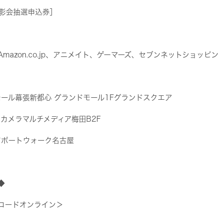
影会抽選申込券］
mazon.co.jp、アニメイト、ゲーマーズ、セブンネットショッピ
モール幕張新都心 グランドモール1Fグランドスクエア
シカメラマルチメディア梅田B2F
アポートウォーク名古屋
◆
コードオンライン＞