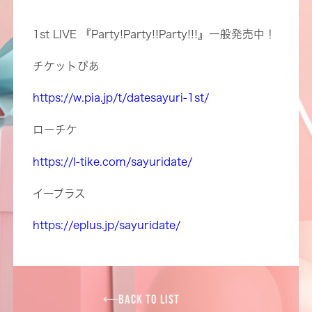
1st LIVE 『Party!Party!!Party!!!』一般発売中！
チケットぴあ
https://w.pia.jp/t/datesayuri-1st/
ローチケ
https://l-tike.com/sayuridate/
イープラス
https://eplus.jp/sayuridate/
BACK TO LIST